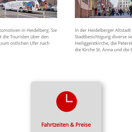
tomotiven in Heidelberg. Sie
In der Heidelberger Altstadt
t die Touristen über den
Stadtbesichtigung diverse s
 zum östlichen Ufer nach
Heiliggeistkirche, die Peters
die Kirche St. Anna und die 

Heidelberg Stadtrundfahrt ab
Karlsplatz
Fahrplan & Preise
Fahrtzeiten & Preise