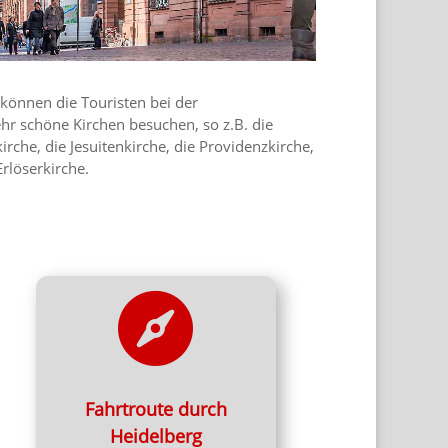
 können die Touristen bei der
ehr schöne Kirchen besuchen, so z.B. die
kirche, die Jesuitenkirche, die Providenzkirche,
Erlöserkirche.

Die schönste Strecke:
Heidelberg Stadtrundfahrt
Fahrtroute durch
Fahrtroute
Heidelberg