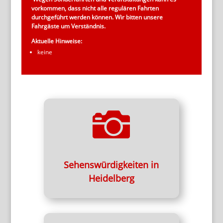
vorkommen, dass nicht alle regulären Fahrten
durchgeführt werden können. Wir bitten unsere
Fahrgäste um Verständnis.
Aktuelle Hinweise:
keine

Die schönsten Eindrücke:
Heidelberg Stadtrundfahrt
Sehenswürdigkeiten
Sehenswürdigkeiten in
Heidelberg