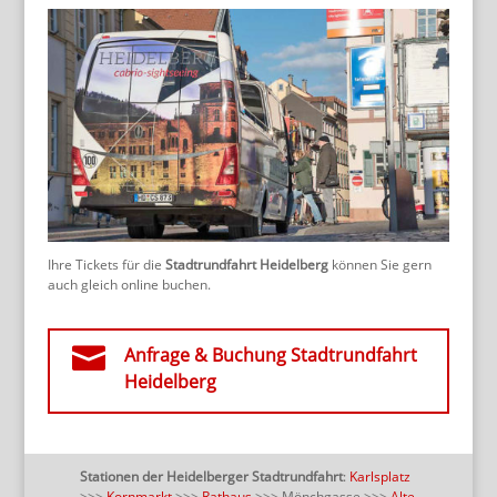
Ihre Tickets für die
Stadtrundfahrt Heidelberg
können Sie gern
auch gleich online buchen.

Anfrage & Buchung Stadtrundfahrt
Heidelberg
Stationen der Heidelberger Stadtrundfahrt
:
Karlsplatz
>>>
Kornmarkt
>>>
Rathaus
>>> Mönchgasse >>>
Alte