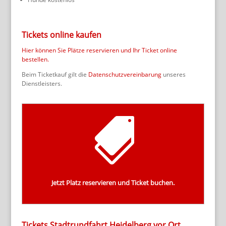
Tickets online kaufen
Hier können Sie Plätze reservieren und Ihr Ticket online
bestellen.
Beim Ticketkauf gilt die
Datenschutzvereinbarung
unseres
Dienstleisters.

Ticket online
In unserem Onlineshop können Sie jetzt das
Ticket für Ihre Stadtrundfahrt in Heidelberg
buchen.
Jetzt Platz reservieren und Ticket buchen.
Tickets Stadtrundfahrt Heidelberg vor Ort