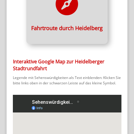

Stadtrundfahrt
Fahrtroute
Fahrtroute durch Heidelberg
Interaktive Google Map zur Heidelberger
Stadtrundfahrt
Legende mit Sehenswürdigkeiten als Text einblenden: Klicken Sie
bitte links oben in der schwarzen Leiste auf das kleine Symbol.