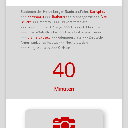
Stationen der Heidelberger Stadtrundfahrt
:
Karlsplatz
>>>
Kornmarkt
>>>
Rathaus
>>> Mönchgasse >>>
Alte
Brücke
>>> Marstall >>> Universitätsplatz
>>> Friedrich-Ebert-Anlage >>> Friedrich Ebert Platz
>>> Ernst-Walz-Brücke >>> Theodor-Heuss-Brücke
>>>
Bismarckplatz
>>> Adenauerplatz >>> Deutsch-
Amerikanisches Institut >>> Neckarstaden
>>> Kongresshaus >>> Karlstor
40
Minuten

Die schönsten Eindrücke: