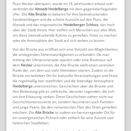
Fluss Neckar überquert, wurde im 18. Jahrhundert erbaut und
verbindet die
Altstadt Heidelbergs
mit dem gegenüberliegenden
Ufer. Die
Alte Brücke
ist bekannt für ihre beeindruckenden
Sandsteinbögen und die schöne Aussicht auf den Fluss, die
Altstadt und das majestätische
Heidelberger Schloss
, das hoch
über der Stadt thront. Hier treffen sich Menschen aus aller Welt,
um diese beeindruckende Kulisse zu genießen, Fotos zu machen
oder die Atmosphäre der Stadt auf sich wirken zu lassen.
Von der Brücke aus eröffnet sich eine Vielzahl von Möglichkeiten,
die umliegenden Sehenswürdigkeiten zu erkunden. Ob man
entlang der Uferpromenade spaziert oder eine Bootstour auf
dem
Neckar
unternimmt, die Alte Brücke stellt einen zentralen
Punkt dar, von dem aus viele Aktivitäten starten. Zudem ist die
Brücke ein beliebter Ort für kulturelle Veranstaltungen und Feste,
die regelmäßig hier stattfinden und die lebendige Atmosphäre
Heidelbergs
unterstreichen. Geschichten über die Brücke und
ihre Bedeutung gibt es zahlreiche, darunter Legenden, die sich
um ihre Erbauung ranken. Diese Geschichten ziehen nicht nur
Geschichtsinteressierte an, sondern faszinieren auch Familien
und junge Paare, die den romantischen Flair des Ortes genießen
möchten. Die
Alte Brücke
ist zudem ein hervorragender Ort für
ein unvergessliches Picknick oder einfach für eine Auszeit vom
hektischen Stadtleben.